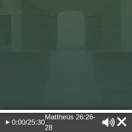
Mattheüs 26:26-
0:00
/
25:30
28