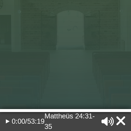
Mattheüs 24:31-
0:00
/
53:19
35